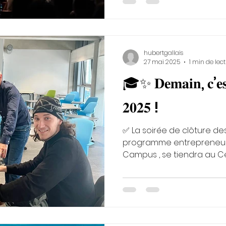
hubertgallais
27 mai 2025
1 min de lec
🎓✨ 𝐃𝐞𝐦𝐚𝐢𝐧, 𝐜’𝐞𝐬
𝟐𝟎𝟐𝟓 !
✅ La soirée de clôture des
programme entrepreneurial de Toul
Campus , se tiendra au Ce