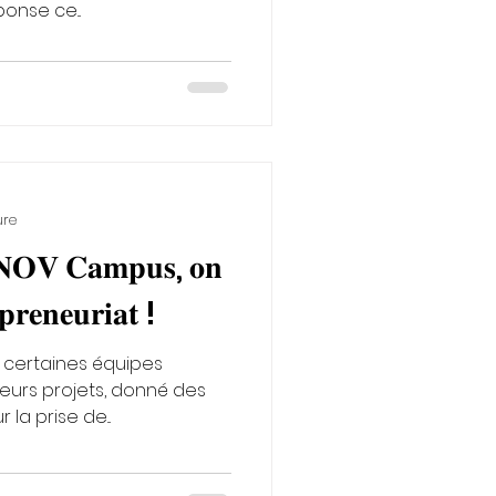
aute » ? 📺 Réponse ce...
ure
𝐍𝐎𝐕 𝐂𝐚𝐦𝐩𝐮𝐬, 𝐨𝐧
𝐩𝐫𝐞𝐧𝐞𝐮𝐫𝐢𝐚𝐭 !
certaines équipes
leurs projets, donné des
 la prise de...