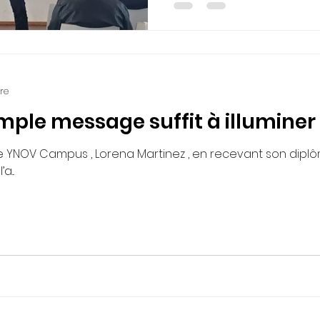
participé à la session de 
organisée par La Région O
Méditerranée et AD'OCC , avec le réseau RésO
Cortex, à l'occasion du Sa
Franchise Occitanie . Voici 
👇 « 𝑃𝑜𝑢𝑟 𝑙𝑎 𝑝𝑟𝑎𝑡𝑖𝑞𝑢𝑒 𝑑𝑢 𝑝𝑖𝑡𝑐ℎ,
ure
mple message suffit à illuminer 
...