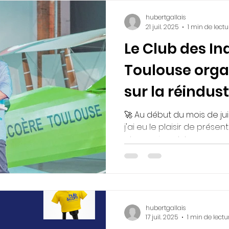
hubertgallais
21 juil. 2025
1 min de lectu
Le Club des In
Toulouse orga
sur la réindust
🚀 Au début du mois de juil
j'ai eu le plaisir de présen
plus ancien club...
hubertgallais
17 juil. 2025
1 min de lectu