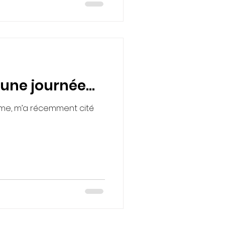
formation au pitch
ccitanie / Pyrénées-
lon de l'Entreprise & de la
ce qu’il en dit aujourd'hui :
 𝑐𝑜𝑚𝑚𝑒 𝑏𝑒𝑎𝑢𝑐𝑜𝑢𝑝 𝑗𝑒 �
une journée...