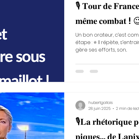
🎙️ 𝐓𝐨𝐮𝐫 𝐝𝐞 𝐅𝐫𝐚𝐧𝐜𝐞
𝐦𝐞̂𝐦𝐞 𝐜𝐨𝐦𝐛𝐚𝐭 ! 
Un bon orateur, c’est com
étape : ⭐️ Il répète, s’entra
gère ses efforts, son...
hubertgallais
28 juin 2025
2 min de lec
🎙𝐋𝐚 𝐫𝐡𝐞́𝐭𝐨𝐫𝐢𝐪𝐮𝐞 𝐩
𝐩𝐢𝐪𝐮𝐞𝐬… 𝐝𝐞 𝐋𝐚𝐩𝐢