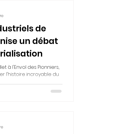
re
dustriels de
nise un débat
rialisation
let à l'Envol des Pionniers,
ter l'histoire incroyable du
re