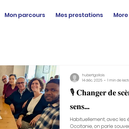
Mon parcours
Mes prestations
More
hubertgallais
14 déc. 2025
1 min de lect
🎙️ 𝐂𝐡𝐚𝐧𝐠𝐞𝐫 𝐝𝐞 𝐬𝐜𝐞̀
𝐬𝐞𝐧𝐬…
Habituellement, avec les é
Occitanie, on parle souven