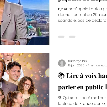
👉 Anne-Sophie Lapix a présenté cette semaine son
dernier journal de 20h sur
scandale, pas de déclaration
hubertgallais
18 juin 2025
1 min de lect
📚 𝐋𝐢𝐫𝐞 𝐚̀ 𝐯𝐨𝐢𝐱 𝐡𝐚
𝐩𝐚𝐫𝐥𝐞𝐫 𝐞𝐧 𝐩𝐮𝐛𝐥𝐢𝐜 
💚 Qui sera sacré meilleur
lectrice de France par le 