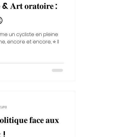
 & 𝐀𝐫𝐭 𝐨𝐫𝐚𝐭𝐨𝐢𝐫𝐞 :
😉
me un cycliste en pleine
ine, encore et encore, ⭐️ Il
ture
𝐥𝐢𝐭𝐢𝐪𝐮𝐞 𝐟𝐚𝐜𝐞 𝐚𝐮𝐱
 !