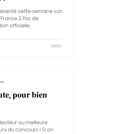
 France 2. Pas de
 officielle...
ure
𝐭𝐞, 𝐩𝐨𝐮𝐫 𝐛𝐢𝐞𝐧
!
 lecteur ou meilleure
jury du concours « Si on