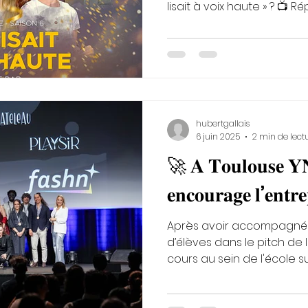
lisait à voix h
hubertgallais
6 juin 2025
2 min de lect
🚀 𝐀 𝐓𝐨𝐮𝐥𝐨𝐮𝐬𝐞 𝐘
𝐞𝐧𝐜𝐨𝐮𝐫𝐚𝐠𝐞 𝐥’𝐞𝐧𝐭𝐫
Après avoir accompagné 
d’élèves dans le pitch de 
cours au sein de l'école sur