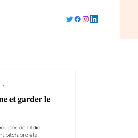
ure
𝐞 𝐞𝐭 𝐠𝐚𝐫𝐝𝐞𝐫 𝐥𝐞
quipes de l’ Adie
t pitch, projets