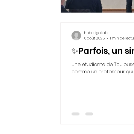
hubertgallais
6 août 2025
1 min de lect
✨Parfois, un si
Une étudiante de Toulouse YNOV Campus , Lorena Martinez , en recevant son diplôme, m’a récemment cité
comme un professeur qui l’a