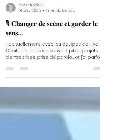
hubertgallais
14 déc. 2025
1 min de lecture
🎙️ 𝐂𝐡𝐚𝐧𝐠𝐞𝐫 𝐝𝐞 𝐬𝐜𝐞̀𝐧𝐞 𝐞𝐭 𝐠𝐚𝐫𝐝𝐞𝐫 𝐥𝐞
𝐬𝐞𝐧𝐬…
Habituellement, avec les équipes de l’ Adie
Occitanie, on parle souvent pitch, projets
d’entreprises, prise de parole… et j’ai parfois
même un micro à la main sur scène pour
animer un événement et créer du lien ! 👉
Cette fois, changement de menu : pas de
micro, pas de slides, mais une belle table,
des échanges…nourris et un vrai moment
de convivialité. Partager le repas de Noël
avec toute l’équipe de Severine RAGU a été
un vrai plaisir. Et le cadre s’y prêtait
parfaitement