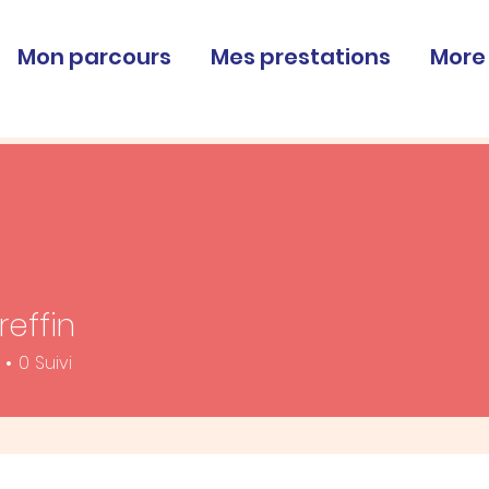
Mon parcours
Mes prestations
More
reffin
0
Suivi