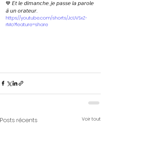
💙 𝘌𝘵 𝘭𝘦 𝘥𝘪𝘮𝘢𝘯𝘤𝘩𝘦, 𝘫𝘦 𝘱𝘢𝘴𝘴𝘦 𝘭𝘢 𝘱𝘢𝘳𝘰𝘭𝘦 
𝘢̀ 𝘶𝘯 𝘰𝘳𝘢𝘵𝘦𝘶𝘳...
https://youtube.com/shorts/JcUVSxZ-
rMo?feature=share
Voir tout
Posts récents