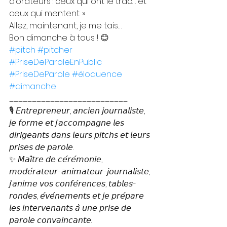
d’orateurs : ceux qui ont le trac… et 
ceux qui mentent. »
Allez, maintenant, je me tais…
Bon dimanche à tous ! 😊
#pitch
#pitcher
#PriseDeParoleEnPublic
#PriseDeParole
#éloquence
#dimanche
__________________________
🎙️ 𝘌𝘯𝘵𝘳𝘦𝘱𝘳𝘦𝘯𝘦𝘶𝘳, 𝘢𝘯𝘤𝘪𝘦𝘯 𝘫𝘰𝘶𝘳𝘯𝘢𝘭𝘪𝘴𝘵𝘦, 
𝘫𝘦 𝘧𝘰𝘳𝘮𝘦 𝘦𝘵 𝘫’𝘢𝘤𝘤𝘰𝘮𝘱𝘢𝘨𝘯𝘦 𝘭𝘦𝘴 
𝘥𝘪𝘳𝘪𝘨𝘦𝘢𝘯𝘵𝘴 𝘥𝘢𝘯𝘴 𝘭𝘦𝘶𝘳𝘴 𝘱𝘪𝘵𝘤𝘩𝘴 𝘦𝘵 𝘭𝘦𝘶𝘳𝘴 
𝘱𝘳𝘪𝘴𝘦𝘴 𝘥𝘦 𝘱𝘢𝘳𝘰𝘭𝘦.
✨ 𝘔𝘢𝘪̂𝘵𝘳𝘦 𝘥𝘦 𝘤𝘦́𝘳𝘦́𝘮𝘰𝘯𝘪𝘦, 
𝘮𝘰𝘥𝘦́𝘳𝘢𝘵𝘦𝘶𝘳-𝘢𝘯𝘪𝘮𝘢𝘵𝘦𝘶𝘳-𝘫𝘰𝘶𝘳𝘯𝘢𝘭𝘪𝘴𝘵𝘦, 
𝘫’𝘢𝘯𝘪𝘮𝘦 𝘷𝘰𝘴 𝘤𝘰𝘯𝘧𝘦́𝘳𝘦𝘯𝘤𝘦𝘴, 𝘵𝘢𝘣𝘭𝘦𝘴-
𝘳𝘰𝘯𝘥𝘦𝘴, 𝘦́𝘷𝘦́𝘯𝘦𝘮𝘦𝘯𝘵𝘴 𝘦𝘵 𝘫𝘦 𝘱𝘳𝘦́𝘱𝘢𝘳𝘦 
𝘭𝘦𝘴 𝘪𝘯𝘵𝘦𝘳𝘷𝘦𝘯𝘢𝘯𝘵𝘴 𝘢̀ 𝘶𝘯𝘦 𝘱𝘳𝘪𝘴𝘦 𝘥𝘦 
𝘱𝘢𝘳𝘰𝘭𝘦 𝘤𝘰𝘯𝘷𝘢𝘪𝘯𝘤𝘢𝘯𝘵𝘦.