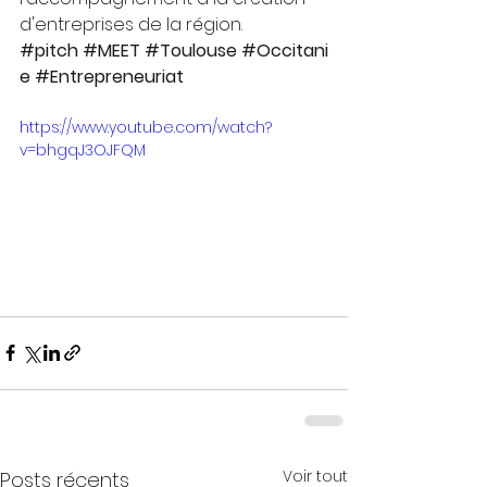
d'entreprises de la région.
#pitch
#MEET
#Toulouse
#Occitani
e
#Entrepreneuriat
https://www.youtube.com/watch?
v=bhgqJ3OJFQM
Voir tout
Posts récents