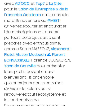
avec 
AD'OCC
 et 
Top7
 à 
La Cité
, 
pour le 
Salon de l'Entreprise & de la 
Franchise Occitanie
 qui se déroule 
mardi 19 novembre au 
#MEET
.
👉 Venez écouter et encourager 
Léa, mais également tous les 
porteurs de projet qui se sont 
préparés avec enthousiasme, 
comme Sarah MAZZOUZ, 
Alexandre 
Platel
, 
Alisson Mosbach 🌊
, 
Florent 
BONNASSIOLLE
, Florence BOUSACREN, 
Yann de Courville
 pour présenter 
leurs pitchs devant un jury 
bienveillant ! Ils ont encore 
quelques jours pour s'entrainer...
👉 Visitez le Salon, vous y 
retrouverez tout l'écosystème et 
les partenaires de 
l'accompagnement à la création 