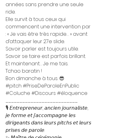
années sans prendre une seule 
ride. 
Elle survit à tous ceux qui 
commencent une intervention par 
: « Je vais être très rapide… » avant 
d’attaquer leur 27e slide. 
Savoir parler est toujours utile. 
Savoir se taire est parfois brillant. 
Et maintenant… Je me tais. 
Tchao baratin ! 
Bon dimanche à tous. 😎
#pitch
#PriseDeParoleEnPublic
#Coluche
#Discours
#éloquence
__________________________
🎙️ 𝘌𝘯𝘵𝘳𝘦𝘱𝘳𝘦𝘯𝘦𝘶𝘳, 𝘢𝘯𝘤𝘪𝘦𝘯 𝘫𝘰𝘶𝘳𝘯𝘢𝘭𝘪𝘴𝘵𝘦, 
𝘫𝘦 𝘧𝘰𝘳𝘮𝘦 𝘦𝘵 𝘫’𝘢𝘤𝘤𝘰𝘮𝘱𝘢𝘨𝘯𝘦 𝘭𝘦𝘴 
𝘥𝘪𝘳𝘪𝘨𝘦𝘢𝘯𝘵𝘴 𝘥𝘢𝘯𝘴 𝘭𝘦𝘶𝘳𝘴 𝘱𝘪𝘵𝘤𝘩𝘴 𝘦𝘵 𝘭𝘦𝘶𝘳𝘴 
𝘱𝘳𝘪𝘴𝘦𝘴 𝘥𝘦 𝘱𝘢𝘳𝘰𝘭𝘦.
✨ 𝘔𝘢𝘪̂𝘵𝘳𝘦 𝘥𝘦 𝘤𝘦́𝘳𝘦́𝘮𝘰𝘯𝘪𝘦, 