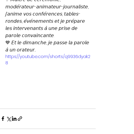
𝘮𝘰𝘥𝘦́𝘳𝘢𝘵𝘦𝘶𝘳-𝘢𝘯𝘪𝘮𝘢𝘵𝘦𝘶𝘳-𝘫𝘰𝘶𝘳𝘯𝘢𝘭𝘪𝘴𝘵𝘦, 
𝘫’𝘢𝘯𝘪𝘮𝘦 𝘷𝘰𝘴 𝘤𝘰𝘯𝘧𝘦́𝘳𝘦𝘯𝘤𝘦𝘴, 𝘵𝘢𝘣𝘭𝘦𝘴-
𝘳𝘰𝘯𝘥𝘦𝘴, 𝘦́𝘷𝘦́𝘯𝘦𝘮𝘦𝘯𝘵𝘴 𝘦𝘵 𝘫𝘦 𝘱𝘳𝘦́𝘱𝘢𝘳𝘦 
𝘭𝘦𝘴 𝘪𝘯𝘵𝘦𝘳𝘷𝘦𝘯𝘢𝘯𝘵𝘴 𝘢̀ 𝘶𝘯𝘦 𝘱𝘳𝘪𝘴𝘦 𝘥𝘦 
𝘱𝘢𝘳𝘰𝘭𝘦 𝘤𝘰𝘯𝘷𝘢𝘪𝘯𝘤𝘢𝘯𝘵𝘦.
💙 𝘌𝘵 𝘭𝘦 𝘥𝘪𝘮𝘢𝘯𝘤𝘩𝘦, 𝘫𝘦 𝘱𝘢𝘴𝘴𝘦 𝘭𝘢 𝘱𝘢𝘳𝘰𝘭𝘦 
𝘢̀ 𝘶𝘯 𝘰𝘳𝘢𝘵𝘦𝘶𝘳...
https://youtube.com/shorts/q9936dyak2
8