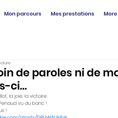
Mon parcours
Mes prestations
More
ecture
in de paroles ni de m
is-ci…
t, la joie, la victoire…
Penaud vu du banc ! 
s !
ube.com/shorts/DPLhNAUk6zk