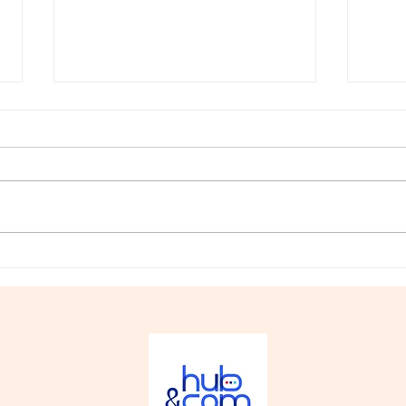
🎙️ " J'ai toujours pensé
🎙️ 
que l'art de convaincre
pas 
était plus fort que l'art
d'imposer ! "