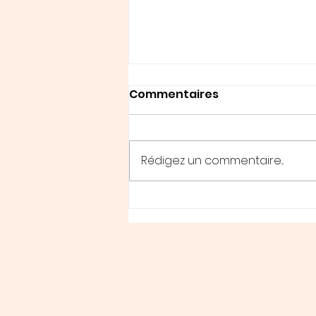
Commentaires
Rédigez un commentaire...
" Pourquoi, sous prétexte
que j'ai réussi dans mon
domaine, on voudrait
que je prenne la parole
sur tout ? "