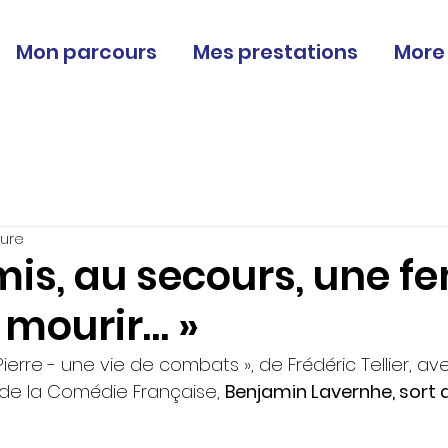
Mon parcours
Mes prestations
More
ture
mis, au secours, une 
 mourir… »
Pierre - une vie de combats », de Frédéric Tellier, ave
de la Comédie Française, 
Benjamin Lavernhe, sort a