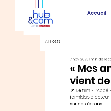
Accueil
All Posts
7 nov. 2023
1 min de lec
« Mes a
vient de
📌  Le film 
« L’Abbé 
formidable acteur 
sur nos écrans. 