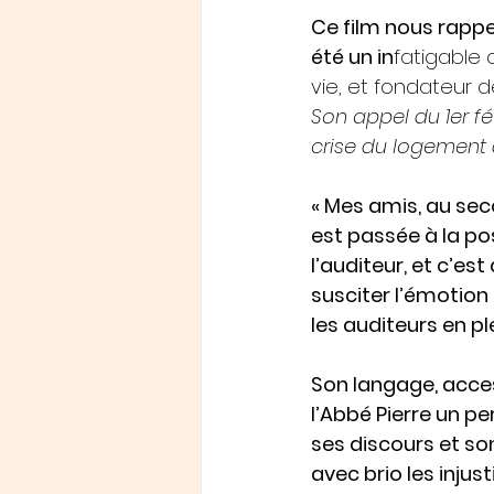
Ce film nous rappel
été un in
fatigable
vie, et fondateur d
Son appel du 1er fé
crise du logement 
« Mes amis, au sec
est passée à la pos
l’auditeur, et c’es
susciter l’émotion 
les auditeurs en pl
Son langage, access
l’Abbé Pierre un p
ses discours et s
avec brio les injus