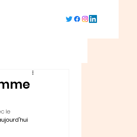
femme
c le 
ujourd'hui 