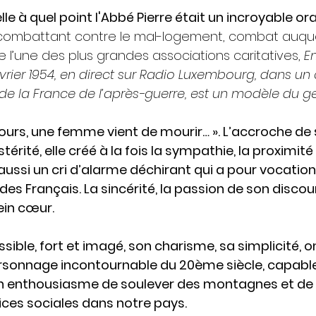
le à quel point l'Abbé Pierre était un incroyable ora
 combattant contre le mal-logement, combat auquel 
e l’une des plus grandes associations caritatives, 
E
vrier 1954, en direct sur Radio Luxembourg, dans un
de la France de l’après-guerre, est un modèle du ge
ours, une femme vient de mourir… ». L’accroche de 
térité, elle créé à la fois la sympathie, la proximité
t aussi un cri d’alarme déchirant qui a pour vocation 
des Français. La sincérité, la passion de son disco
ein cœur. 
ible, fort et imagé, son charisme, sa simplicité, on
ersonnage incontournable du 20ème siècle, capable
on enthousiasme de soulever des montagnes et de
tices sociales dans notre pays. 