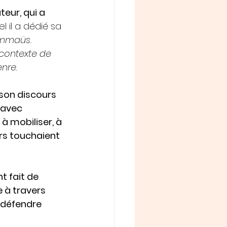
teur, qui a 
il a dédié sa 
mmaüs. 
 contexte de 
nre. 
son discours 
 avec 
à mobiliser, à 
urs touchaient 
t fait de 
 à travers 
 défendre 