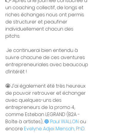
👉 Après une journée consacrée à 
un coaching collectif, de longs et 
riches échanges nous ont permis 
de structurer et peaufiner 
individuellement chacun des 
pitchs. 
 Je continuerai bien entendu à 
suivre chacune de ces aventures 
entrepreneuriales avec beaucoup 
d’intérêt !
🤩 J'ai également été très heureux 
de pouvoir retrouver et échanger 
avec quelques-uns des 
entrepreneurs de la promo 4, 
comme Esteban LEGRAND (B2A - 
Boîte à artistes), 
🔵 Paul WALLON
 ou 
encore 
Evelyne Adjei Mensah, PhD
. 