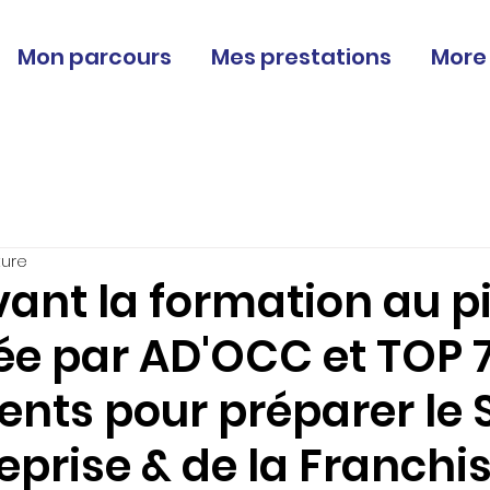
Mon parcours
Mes prestations
More
ture
vant la formation au p
ée par AD'OCC et TOP 
nts pour préparer le 
reprise & de la Franchi