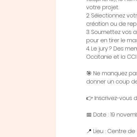
votre projet. 
2. Sélectionnez vot
création ou de repr
3. Soumettez vos a
pour en tirer le m
4. Le jury ? Des m
Occitanie et la CC
🎯 Ne manquez pas 
donner un coup de 
👉 Inscrivez-vous d
📅 Date : 19 novem
📍 Lieu : Centre d