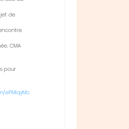
jet de 
encontre 
née, CMA 
s pour 
d.in/ePMiqyMc