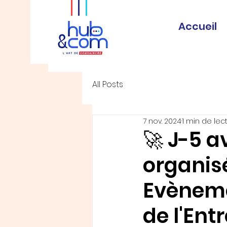
Accueil
All Posts
7 nov. 2024
1 min de lec
🚀 J-5 a
organis
Evèneme
de l'Ent