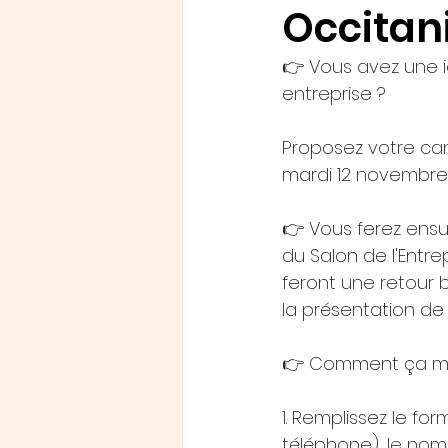
Occitani
👉 Vous avez une i
entreprise ? 
Proposez votre can
mardi 12 novembre 
👉 Vous ferez ensu
du Salon de l'Entre
feront une retour b
la présentation de 
👉 Comment ça m
1. Remplissez le fo
téléphone), le nom