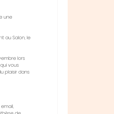
e une 
t au Salon, le 
vembre lors 
 qui vous 
u plaisir dans 
email, 
nthèse de 