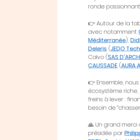
ronde passionnante
👉 Autour de la ta
avec notamment 
Méditerranée
), 
Did
Deleris
 (
JEDO Tech
Calvo (
SAS D'ARC
CAUSSADE
 (
AURA 
👉 Ensemble, nous
écosystème riche, d
freins à lever : fi
besoin de “chasser 
🙏 Un grand merci a
présidée par 
Phili