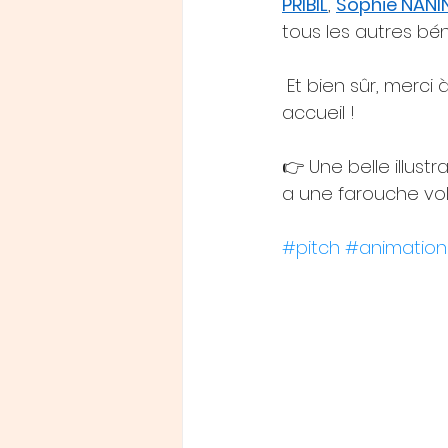
PRIBIL
, 
Sophie NANI
tous les autres bé
 Et bien sûr, merci à
accueil !
👉 Une belle illustr
a une farouche volo
#pitch
#animation