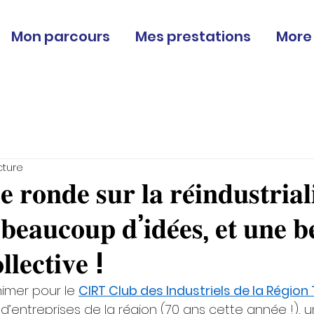
Mon parcours
Mes prestations
More
cture
 𝐫𝐨𝐧𝐝𝐞 𝐬𝐮𝐫 𝐥𝐚 𝐫𝐞́𝐢𝐧𝐝𝐮𝐬𝐭𝐫𝐢𝐚𝐥
𝐞𝐚𝐮𝐜𝐨𝐮𝐩 𝐝’𝐢𝐝𝐞́𝐞𝐬, 𝐞𝐭 𝐮𝐧𝐞 𝐛𝐞
𝐥𝐥𝐞𝐜𝐭𝐢𝐯𝐞 !
animer pour le 
CIRT Club des Industriels de la Région
 d’entreprises de la région (70 ans cette année !), u