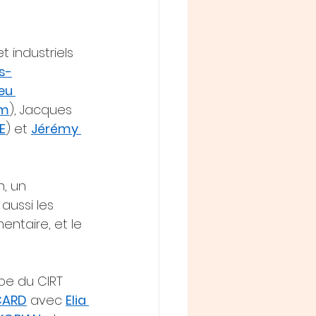
 industriels 
s-
eu 
im
), Jacques 
E
) et 
Jérémy 
, un 
aussi les 
entaire, et le 
ipe du CIRT 
CARD
 avec 
Elia 