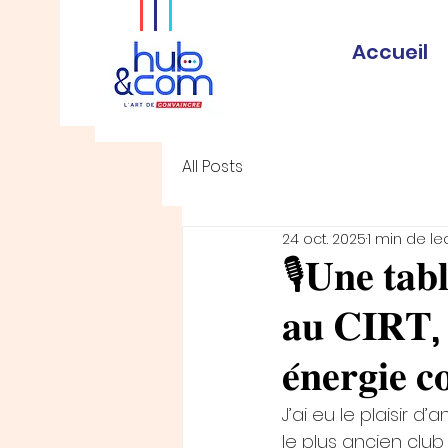
Accueil
All Posts
24 oct. 2025
1 min de le
🎙️𝐔𝐧𝐞 𝐭𝐚𝐛𝐥
𝐚𝐮 𝐂𝐈𝐑𝐓, 𝐛
𝐞́𝐧𝐞𝐫𝐠𝐢𝐞 𝐜𝐨
J’ai eu le plaisir d’
le plus ancien club