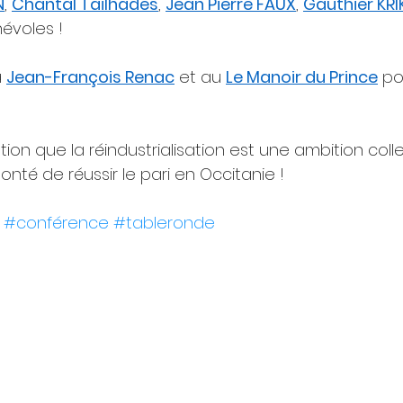
N
, 
Chantal Tailhades
, 
Jean Pierre FAUX
, 
Gauthier KR
névoles !
 
Jean-François Renac
 et au 
Le Manoir du Prince
 po
ation que la réindustrialisation est une ambition collec
nté de réussir le pari en Occitanie !
#conférence
#tableronde