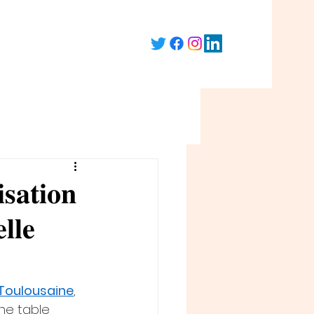
𝐬𝐚𝐭𝐢𝐨𝐧
𝐥𝐥𝐞
 Toulousaine
, 
ne table 