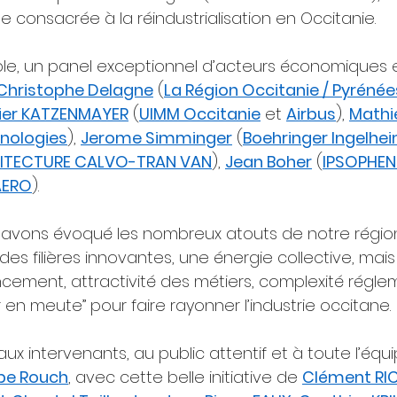
 consacrée à la réindustrialisation en Occitanie.
ble, un panel exceptionnel d’acteurs économiques et
Christophe Delagne
 (
La Région Occitanie / Pyrénée
ier KATZENMAYER
 (
UIMM Occitanie
 et 
Airbus
), 
Mathi
nologies
), 
Jerome Simminger
 (
Boehringer Ingelhe
HITECTURE CALVO-TRAN VAN
), 
Jean Boher
 (
IPSOPHEN
AERO
).
 avons évoqué les nombreux atouts de notre région
es filières innovantes, une énergie collective, mais 
nancement, attractivité des métiers, complexité réglem
en meute” pour faire rayonner l’industrie occitane.
ux intervenants, au public attentif et à toute l’équ
ppe Rouch
, avec cette belle initiative de 
Clément RI