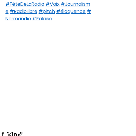
#FêteDeLaRadio
#Voix
#Journalism
e
#RadioLibre
#pitch
#éloquence
#
Normandie
#Falaise