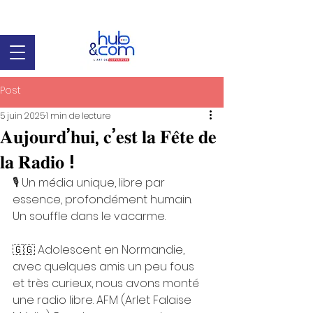
Post
5 juin 2025
1 min de lecture
𝐀𝐮𝐣𝐨𝐮𝐫𝐝’𝐡𝐮𝐢, 𝐜’𝐞𝐬𝐭 𝐥𝐚 𝐅𝐞̂𝐭𝐞 𝐝𝐞
𝐥𝐚 𝐑𝐚𝐝𝐢𝐨 !
🎙️ Un média unique, libre par 
essence, profondément humain. 
Un souffle dans le vacarme.
🇬🇬 Adolescent en Normandie, 
avec quelques amis un peu fous 
et très curieux, nous avons monté 
une radio libre. AFM (Arlet Falaise 