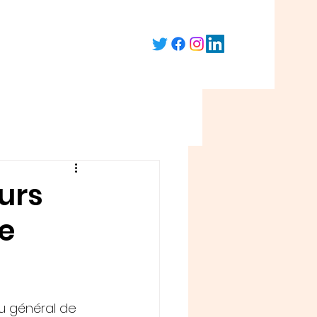
ours
de
u général de 