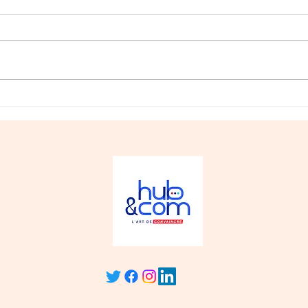
🎙️ " J'ai toujours pensé
🎙️ 
que l'art de convaincre
pas 
était plus fort que l'art
d'imposer ! "