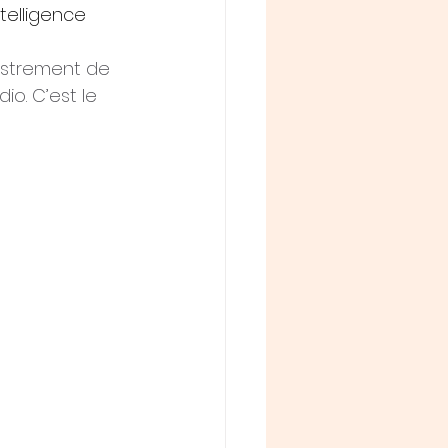
ntelligence 
gistrement de 
io. C’est le 