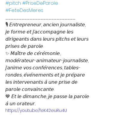
#pitch
#PriseDeParole
#FeteDesMeres
__________________________
🎙️ 𝘌𝘯𝘵𝘳𝘦𝘱𝘳𝘦𝘯𝘦𝘶𝘳, 𝘢𝘯𝘤𝘪𝘦𝘯 𝘫𝘰𝘶𝘳𝘯𝘢𝘭𝘪𝘴𝘵𝘦, 
𝘫𝘦 𝘧𝘰𝘳𝘮𝘦 𝘦𝘵 𝘫’𝘢𝘤𝘤𝘰𝘮𝘱𝘢𝘨𝘯𝘦 𝘭𝘦𝘴 
𝘥𝘪𝘳𝘪𝘨𝘦𝘢𝘯𝘵𝘴 𝘥𝘢𝘯𝘴 𝘭𝘦𝘶𝘳𝘴 𝘱𝘪𝘵𝘤𝘩𝘴 𝘦𝘵 𝘭𝘦𝘶𝘳𝘴 
𝘱𝘳𝘪𝘴𝘦𝘴 𝘥𝘦 𝘱𝘢𝘳𝘰𝘭𝘦.
✨ 𝘔𝘢𝘪̂𝘵𝘳𝘦 𝘥𝘦 𝘤𝘦́𝘳𝘦́𝘮𝘰𝘯𝘪𝘦, 
𝘮𝘰𝘥𝘦́𝘳𝘢𝘵𝘦𝘶𝘳-𝘢𝘯𝘪𝘮𝘢𝘵𝘦𝘶𝘳-𝘫𝘰𝘶𝘳𝘯𝘢𝘭𝘪𝘴𝘵𝘦, 
𝘫’𝘢𝘯𝘪𝘮𝘦 𝘷𝘰𝘴 𝘤𝘰𝘯𝘧𝘦́𝘳𝘦𝘯𝘤𝘦𝘴, 𝘵𝘢𝘣𝘭𝘦𝘴-
𝘳𝘰𝘯𝘥𝘦𝘴, 𝘦́𝘷𝘦́𝘯𝘦𝘮𝘦𝘯𝘵𝘴 𝘦𝘵 𝘫𝘦 𝘱𝘳𝘦́𝘱𝘢𝘳𝘦 
𝘭𝘦𝘴 𝘪𝘯𝘵𝘦𝘳𝘷𝘦𝘯𝘢𝘯𝘵𝘴 𝘢̀ 𝘶𝘯𝘦 𝘱𝘳𝘪𝘴𝘦 𝘥𝘦 
𝘱𝘢𝘳𝘰𝘭𝘦 𝘤𝘰𝘯𝘷𝘢𝘪𝘯𝘤𝘢𝘯𝘵𝘦.
💙 𝘌𝘵 𝘭𝘦 𝘥𝘪𝘮𝘢𝘯𝘤𝘩𝘦, 𝘫𝘦 𝘱𝘢𝘴𝘴𝘦 𝘭𝘢 𝘱𝘢𝘳𝘰𝘭𝘦 
𝘢̀ 𝘶𝘯 𝘰𝘳𝘢𝘵𝘦𝘶𝘳...
https://youtu.be/feK42euRu4U