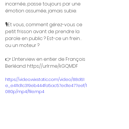
incarnée, passe toujours par une 
émotion assumée, jamais subie.
🎙️Et vous, comment gérez-vous ce 
petit frisson avant de prendre la 
parole en public ? Est-ce un frein… 
ou un moteur ?
👉 L’interview en entier de François 
Berléand: 
https://urlr.me/kGQMDF
https://video.wixstatic.com/video/88d61
e_e411d1c319eb444fa5ac57ed1e477eef/1
080p/mp4/file.mp4