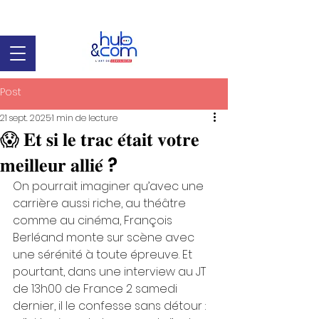
Post
21 sept. 2025
1 min de lecture
😱 𝐄𝐭 𝐬𝐢 𝐥𝐞 𝐭𝐫𝐚𝐜 𝐞́𝐭𝐚𝐢𝐭 𝐯𝐨𝐭𝐫𝐞
𝐦𝐞𝐢𝐥𝐥𝐞𝐮𝐫 𝐚𝐥𝐥𝐢𝐞́ ?
On pourrait imaginer qu’avec une 
carrière aussi riche, au théâtre 
comme au cinéma, François 
Berléand monte sur scène avec 
une sérénité à toute épreuve. Et 
pourtant, dans une interview au JT 
de 13h00 de France 2 samedi 
dernier, il le confesse sans détour : 