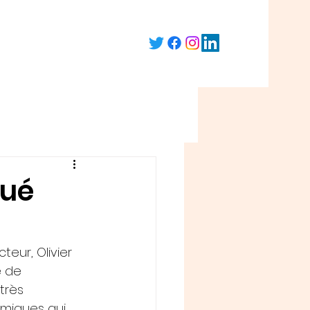
bué
teur, Olivier 
e de 
très 
miques qui 