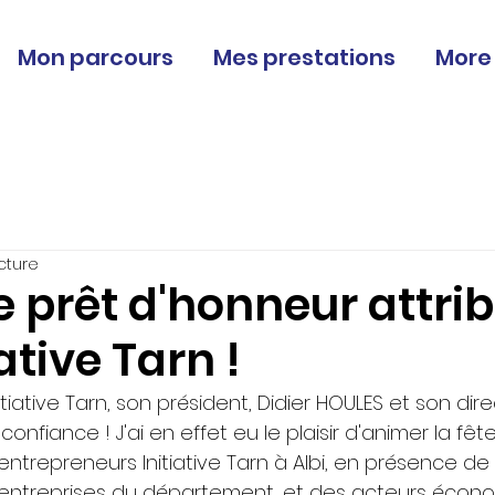
Mon parcours
Mes prestations
More
cture
 prêt d'honneur attri
ative Tarn !
iative Tarn, son président, Didier HOULES et son direc
 confiance ! J'ai en effet eu le plaisir d'animer la fêt
 entrepreneurs Initiative Tarn à Albi, en présence de 
entreprises du département, et des acteurs écono